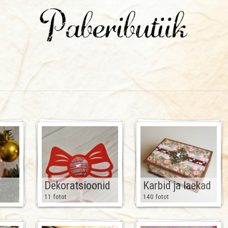
Dekoratsioonid
Karbid ja laekad
11 fotot
140 fotot