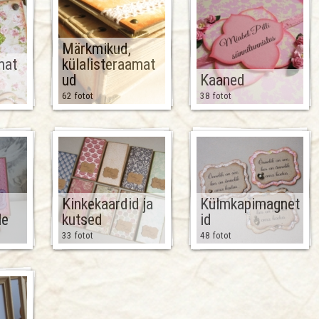
Märkmikud,
mat
külalisteraamat
ud
Kaaned
62 fotot
38 fotot
Kinkekaardid ja
Külmkapimagnet
le
kutsed
id
33 fotot
48 fotot