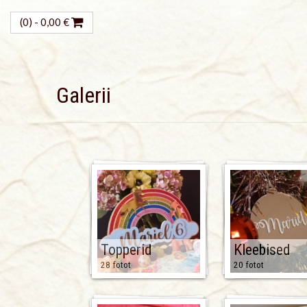
(0) -
0,00
€
Galerii
Topperid
Kleebised
28 fotot
20 fotot