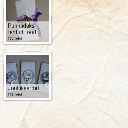
Pulmadeks
tehtud tööd
157 fotot
Jõulukaardid
118 fotot