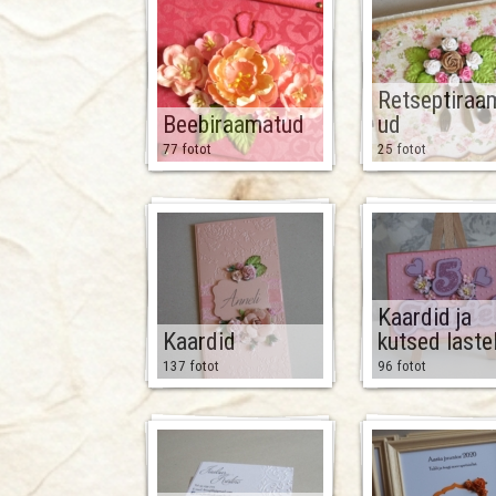
Retseptiraa
Beebiraamatud
ud
77 fotot
25 fotot
Kaardid ja
Kaardid
kutsed laste
137 fotot
96 fotot