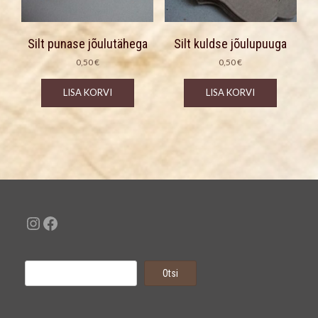
Silt punase jõulutähega
Silt kuldse jõulupuuga
0,50
€
0,50
€
LISA KORVI
LISA KORVI
Instagram
Facebook
Otsi
Otsi