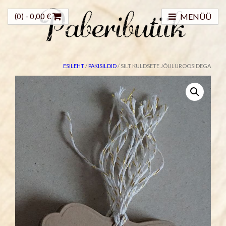
(0) -
0,00
€
MENÜÜ
ESILEHT
/
PAKISILDID
/ SILT KULDSETE JÕULUROOSIDEGA