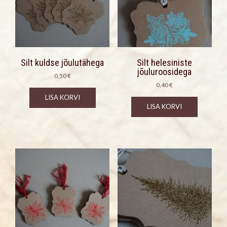
Silt kuldse jõulutähega
Silt helesiniste
jõuluroosidega
0,50
€
0,40
€
LISA KORVI
LISA KORVI