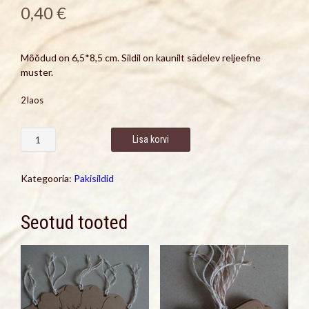
0,40
€
Mõõdud on 6,5*8,5 cm. Sildil on kaunilt sädelev reljeefne
muster.
2 laos
Silt
Lisa korvi
kuldsete
jõuluroosidega
kogus
Kategooria:
Pakisildid
Seotud tooted