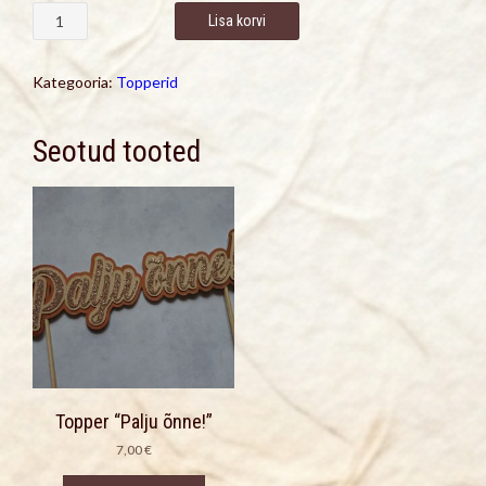
Topper
Lisa korvi
"Palju
õnne!"
kogus
Kategooria:
Topperid
Seotud tooted
Topper “Palju õnne!”
7,00
€