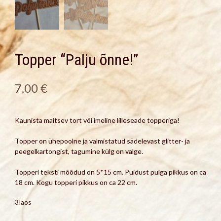
Topper “Palju õnne!”
7,00
€
Kaunista maitsev tort või imeline lilleseade topperiga!
Topper on ühepoolne ja valmistatud sädelevast glitter- ja
peegelkartongist, tagumine külg on valge.
Topperi teksti mõõdud on 5*15 cm. Puidust pulga pikkus on ca
18 cm. Kogu topperi pikkus on ca 22 cm.
3 laos