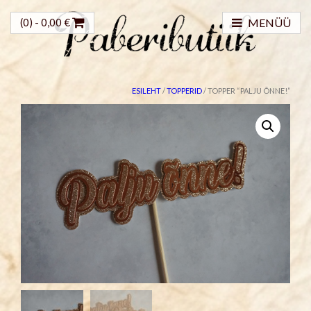
(0) -
0,00
€
MENÜÜ
ESILEHT
/
TOPPERID
/ TOPPER “PALJU ÕNNE!”