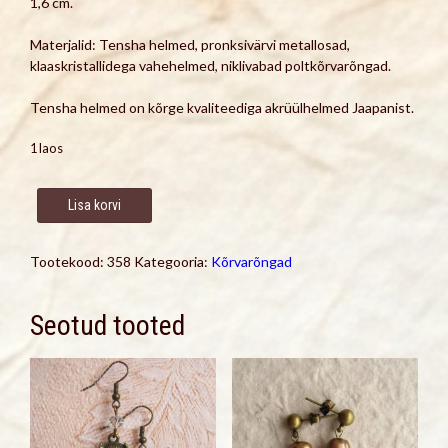
1,6 cm.
Materjalid: Tensha helmed, pronksivärvi metallosad,
klaaskristallidega vahehelmed, niklivabad poltkõrvarõngad.
Tensha helmed on kõrge kvaliteediga akrüülhelmed Jaapanist.
1 laos
Kõrvarõngad
Lisa korvi
Tensha
helmestega
kogus
Tootekood:
358
Kategooria:
Kõrvarõngad
Seotud tooted