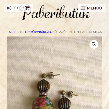
(0) -
0,00
€
MENÜÜ
ESILEHT
/
EHTED
/
KÕRVARÕNGAD
/ KÕRVARÕNGAD TENSHA HELMESTEGA