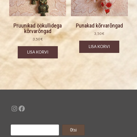
Pruunikad öökullidega
Punakad kõrvarõngad
kõrvarõngad
3,50
€
3,50
€
LISA KORVI
LISA KORVI
Instagram
Facebook
Otsi
Otsi