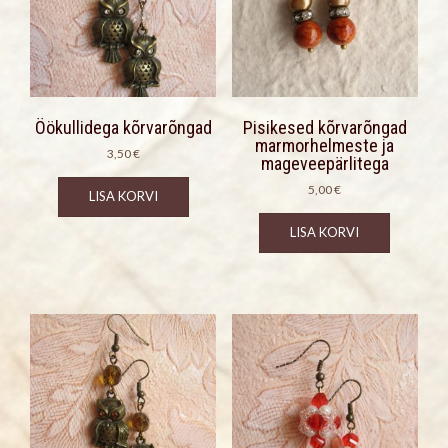
Öökullidega kõrvarõngad
Pisikesed kõrvarõngad
marmorhelmeste ja
3,50
€
mageveepärlitega
5,00
€
LISA KORVI
LISA KORVI