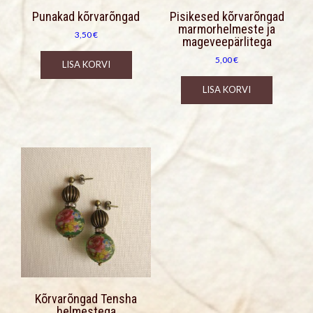
Punakad kõrvarõngad
Pisikesed kõrvarõngad
marmorhelmeste ja
3,50
€
mageveepärlitega
5,00
€
LISA KORVI
LISA KORVI
Kõrvarõngad Tensha
helmestega