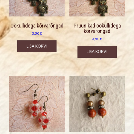
Öökullidega kõrvarõngad
Pruunikad öökullidega
kõrvarõngad
3,50
€
3,50
€
LISA KORVI
LISA KORVI