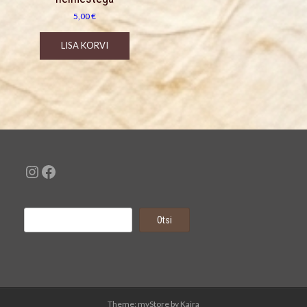
5,00
€
LISA KORVI
Instagram
Facebook
Otsi
Otsi
Theme: myStore by
Kaira