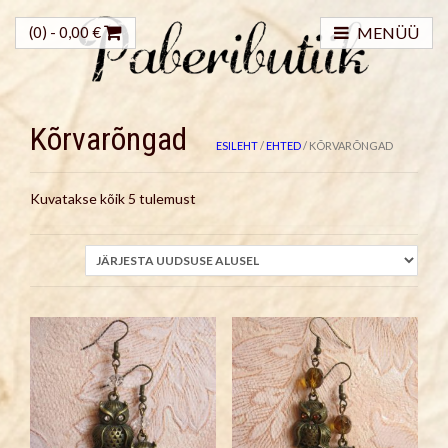
(0) -
0,00
€
MENÜÜ
Kõrvarõngad
ESILEHT
/
EHTED
/ KÕRVARÕNGAD
Sorted
Kuvatakse kõik 5 tulemust
by
latest