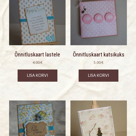
Õnnitluskaart lastele
Õnnitluskaart katsikuks
4,00
€
5,00
€
LISA KORVI
LISA KORVI