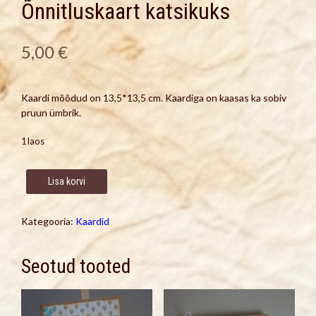
Õnnitluskaart katsikuks
5,00
€
Kaardi mõõdud on 13,5*13,5 cm. Kaardiga on kaasas ka sobiv
pruun ümbrik.
1 laos
Õnnitluskaart
Lisa korvi
katsikuks
kogus
Kategooria:
Kaardid
Seotud tooted