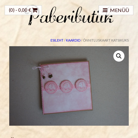
(0) -
0,00
€
MENÜÜ
ESILEHT
/
KAARDID
/ ÕNNITLUSKAART KATSIKUKS