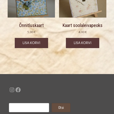
Õnnitluskaart
Kaart soolaleivapeoks
5,00
€
4,00
€
LISA KORVI
LISA KORVI
Instagram
Facebook
Otsi
Otsi