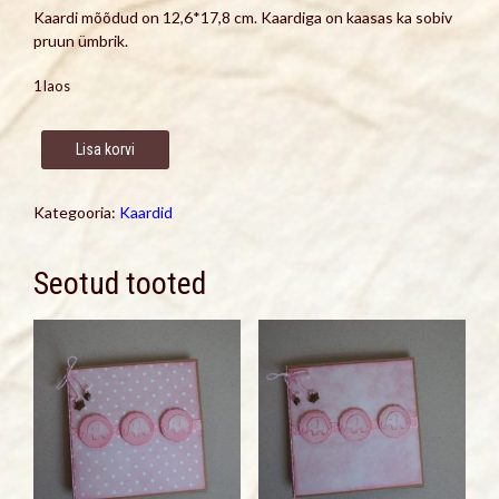
Kaardi mõõdud on 12,6*17,8 cm. Kaardiga on kaasas ka sobiv
pruun ümbrik.
1 laos
Õnnitluskaart
Lisa korvi
kogus
Kategooria:
Kaardid
Seotud tooted