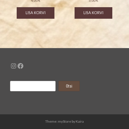
4,00
€
5,00
€
LISA KORVI
LISA KORVI
Instagram
Facebook
Otsi
Otsi
Theme: myStore by
Kaira