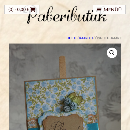
(0) -
0,00
€
MENÜÜ
ESILEHT
/
KAARDID
/ ÕNNITLUSKAART