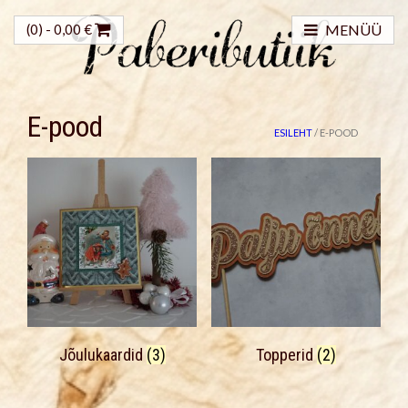
(0) -
0,00
€
MENÜÜ
E-pood
ESILEHT
/ E-POOD
Jõulukaardid
(3)
Topperid
(2)