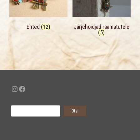
Ehted
(12)
Järjehoidjad raamatutele
(5)
Instagram
Facebook
Otsi
Otsi