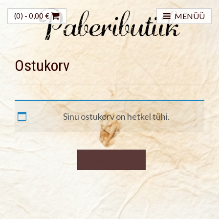
(0) -
0,00
€
MENÜÜ
Ostukorv
Sinu ostukorv on hetkel tühi.
Tagasi poodi